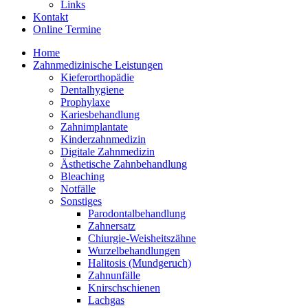
Links
Kontakt
Online Termine
Home
Zahnmedizinische Leistungen
Kieferorthopädie
Dentalhygiene
Prophylaxe
Kariesbehandlung
Zahnimplantate
Kinderzahnmedizin
Digitale Zahnmedizin
Ästhetische Zahnbehandlung
Bleaching
Notfälle
Sonstiges
Parodontalbehandlung
Zahnersatz
Chiurgie-Weisheitszähne
Wurzelbehandlungen
Halitosis (Mundgeruch)
Zahnunfälle
Knirschschienen
Lachgas