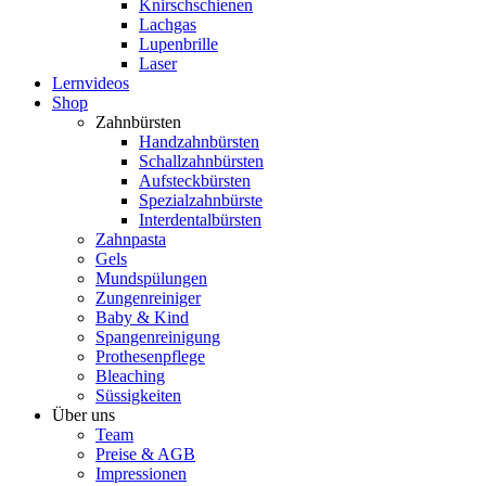
Knirschschienen
Lachgas
Lupenbrille
Laser
Lernvideos
Shop
Zahnbürsten
Handzahnbürsten
Schallzahnbürsten
Aufsteckbürsten
Spezialzahnbürste
Interdentalbürsten
Zahnpasta
Gels
Mundspülungen
Zungenreiniger
Baby & Kind
Spangenreinigung
Prothesenpflege
Bleaching
Süssigkeiten
Über uns
Team
Preise & AGB
Impressionen