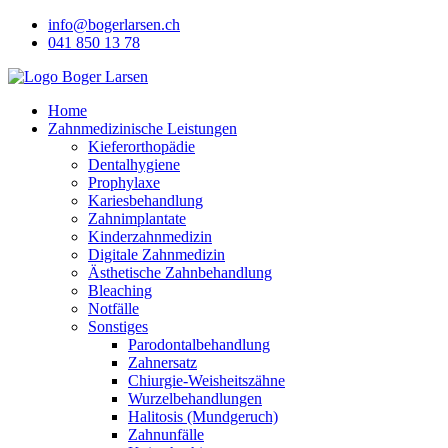
Skip
info@bogerlarsen.ch
to
041 850 13 78
content
Home
Zahnmedizinische Leistungen
Kieferorthopädie
Dentalhygiene
Prophylaxe
Kariesbehandlung
Zahnimplantate
Kinderzahnmedizin
Digitale Zahnmedizin
Ästhetische Zahnbehandlung
Bleaching
Notfälle
Sonstiges
Parodontalbehandlung
Zahnersatz
Chiurgie-Weisheitszähne
Wurzelbehandlungen
Halitosis (Mundgeruch)
Zahnunfälle