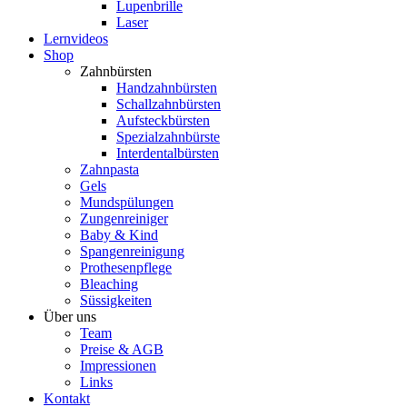
Lupenbrille
Laser
Lernvideos
Shop
Zahnbürsten
Handzahnbürsten
Schallzahnbürsten
Aufsteckbürsten
Spezialzahnbürste
Interdentalbürsten
Zahnpasta
Gels
Mundspülungen
Zungenreiniger
Baby & Kind
Spangenreinigung
Prothesenpflege
Bleaching
Süssigkeiten
Über uns
Team
Preise & AGB
Impressionen
Links
Kontakt