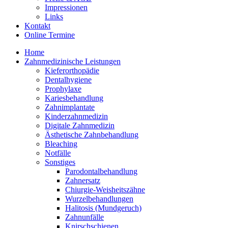
Impressionen
Links
Kontakt
Online Termine
Home
Zahnmedizinische Leistungen
Kieferorthopädie
Dentalhygiene
Prophylaxe
Kariesbehandlung
Zahnimplantate
Kinderzahnmedizin
Digitale Zahnmedizin
Ästhetische Zahnbehandlung
Bleaching
Notfälle
Sonstiges
Parodontalbehandlung
Zahnersatz
Chiurgie-Weisheitszähne
Wurzelbehandlungen
Halitosis (Mundgeruch)
Zahnunfälle
Knirschschienen