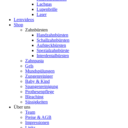
Lachgas
Lupenbrille
Laser
Lernvideos
Shop
Zahnbürsten
Handzahnbürsten
Schallzahnbürsten
Aufsteckbürsten
Spezialzahnbürste
Interdentalbürsten
Zahnpasta
Gels
Mundspülungen
Zungenreiniger
Baby & Kind
Spangenreinigung
Prothesenpflege
Bleaching
Süssigkeiten
Über uns
Team
Preise & AGB
Impressionen
Links