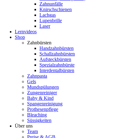
Zahnunfälle
Knirschschienen
Lachgas
Lupenbrille
Laser
Lernvideos
Shop
Zahnbürsten
Handzahnbürsten
Schallzahnbürsten
Aufsteckbürsten
Spezialzahnbürste
Interdentalbürsten
Zahnpasta
Gels
Mundspülungen
Zungenreiniger
Baby & Kind
Spangenreinigung
Prothesenpflege
Bleaching
Süssigkeiten
Über uns
Team
Preise & AGB