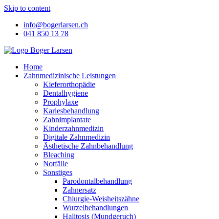
Skip to content
info@bogerlarsen.ch
041 850 13 78
Home
Zahnmedizinische Leistungen
Kieferorthopädie
Dentalhygiene
Prophylaxe
Kariesbehandlung
Zahnimplantate
Kinderzahnmedizin
Digitale Zahnmedizin
Ästhetische Zahnbehandlung
Bleaching
Notfälle
Sonstiges
Parodontalbehandlung
Zahnersatz
Chiurgie-Weisheitszähne
Wurzelbehandlungen
Halitosis (Mundgeruch)