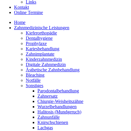
Links
Kontakt
Online Termine
Home
Zahnmedizinische Leistungen
Kieferorthopädie
Dentalhygiene
Prophylaxe
Kariesbehandlung
Zahnimplantate
Kinderzahnmedizin
Digitale Zahnmedizin
Ästhetische Zahnbehandlung
Bleaching
Notfälle
Sonstiges
Parodontalbehandlung
Zahnersatz
Chiurgie-Weisheitszähne
Wurzelbehandlungen
Halitosis (Mundgeruch)
Zahnunfälle
Knirschschienen
Lachgas