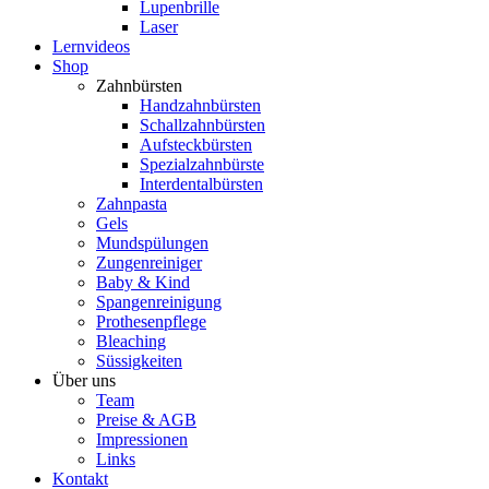
Lupenbrille
Laser
Lernvideos
Shop
Zahnbürsten
Handzahnbürsten
Schallzahnbürsten
Aufsteckbürsten
Spezialzahnbürste
Interdentalbürsten
Zahnpasta
Gels
Mundspülungen
Zungenreiniger
Baby & Kind
Spangenreinigung
Prothesenpflege
Bleaching
Süssigkeiten
Über uns
Team
Preise & AGB
Impressionen
Links
Kontakt