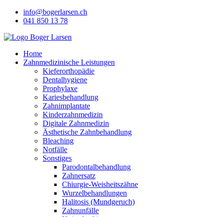
Skip
info@bogerlarsen.ch
to
041 850 13 78
content
Home
Zahnmedizinische Leistungen
Kieferorthopädie
Dentalhygiene
Prophylaxe
Kariesbehandlung
Zahnimplantate
Kinderzahnmedizin
Digitale Zahnmedizin
Ästhetische Zahnbehandlung
Bleaching
Notfälle
Sonstiges
Parodontalbehandlung
Zahnersatz
Chiurgie-Weisheitszähne
Wurzelbehandlungen
Halitosis (Mundgeruch)
Zahnunfälle