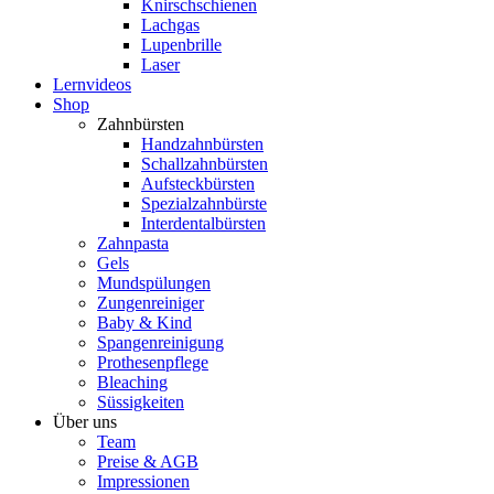
Knirschschienen
Lachgas
Lupenbrille
Laser
Lernvideos
Shop
Zahnbürsten
Handzahnbürsten
Schallzahnbürsten
Aufsteckbürsten
Spezialzahnbürste
Interdentalbürsten
Zahnpasta
Gels
Mundspülungen
Zungenreiniger
Baby & Kind
Spangenreinigung
Prothesenpflege
Bleaching
Süssigkeiten
Über uns
Team
Preise & AGB
Impressionen