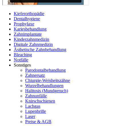
Kieferorthopädie
Dentalhygiene
Prophylaxe
Kariesbehandlung
Zahnimplantate
Kinderzahnmedizin
Digitale Zahnmedizin
Ästhetische Zahnbehandlung
Bleaching
Notfälle
Sonstiges
Parodontalbehandlung
Zahnersatz
Chiurgie-Weisheitszähne
Wurzelbehandlungen
Halitosis (Mundgeruch)
Zahnunfälle
Knirschschienen
Lachgas
Lupenbrille
Laser
Preise & AGB