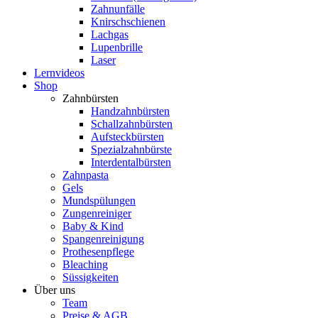
Zahnunfälle
Knirschschienen
Lachgas
Lupenbrille
Laser
Lernvideos
Shop
Zahnbürsten
Handzahnbürsten
Schallzahnbürsten
Aufsteckbürsten
Spezialzahnbürste
Interdentalbürsten
Zahnpasta
Gels
Mundspülungen
Zungenreiniger
Baby & Kind
Spangenreinigung
Prothesenpflege
Bleaching
Süssigkeiten
Über uns
Team
Preise & AGB