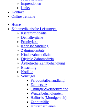
Impressionen
Links
Kontakt
Online Termine
Home
Zahnmedizinische Leistungen
Kieferorthopädie
Dentalhygiene
Prophylaxe
Kariesbehandlung
Zahnimplantate
Kinderzahnmedizin
Digitale Zahnmedizin
Ästhetische Zahnbehandlung
Bleaching
Notfälle
Sonstiges
Parodontalbehandlung
Zahnersatz
Chiurgie-Weisheitszähne
Wurzelbehandlungen
Halitosis (Mundgeruch)
Zahnunfälle
Knirschschienen