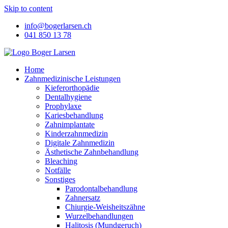
Skip to content
info@bogerlarsen.ch
041 850 13 78
Home
Zahnmedizinische Leistungen
Kieferorthopädie
Dentalhygiene
Prophylaxe
Kariesbehandlung
Zahnimplantate
Kinderzahnmedizin
Digitale Zahnmedizin
Ästhetische Zahnbehandlung
Bleaching
Notfälle
Sonstiges
Parodontalbehandlung
Zahnersatz
Chiurgie-Weisheitszähne
Wurzelbehandlungen
Halitosis (Mundgeruch)