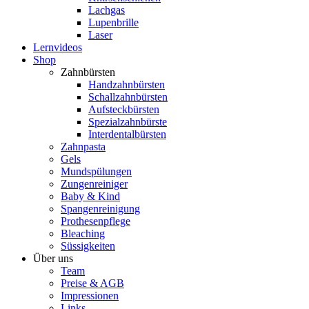
Lachgas
Lupenbrille
Laser
Lernvideos
Shop
Zahnbürsten
Handzahnbürsten
Schallzahnbürsten
Aufsteckbürsten
Spezialzahnbürste
Interdentalbürsten
Zahnpasta
Gels
Mundspülungen
Zungenreiniger
Baby & Kind
Spangenreinigung
Prothesenpflege
Bleaching
Süssigkeiten
Über uns
Team
Preise & AGB
Impressionen
Links