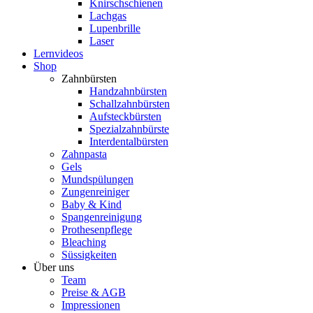
Knirschschienen
Lachgas
Lupenbrille
Laser
Lernvideos
Shop
Zahnbürsten
Handzahnbürsten
Schallzahnbürsten
Aufsteckbürsten
Spezialzahnbürste
Interdentalbürsten
Zahnpasta
Gels
Mundspülungen
Zungenreiniger
Baby & Kind
Spangenreinigung
Prothesenpflege
Bleaching
Süssigkeiten
Über uns
Team
Preise & AGB
Impressionen