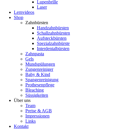
Lupenbrille
Laser
Lernvideos
Shop
Zahnbürsten
Handzahnbürsten
Schallzahnbürsten
Aufsteckbürsten
Spezialzahnbürste
Interdentalbürsten
Zahnpasta
Gels
Mundspülungen
Zungenreiniger
Baby & Kind
Spangenreinigung
Prothesenpflege
Bleaching
Süssigkeiten
Über uns
Team
Preise & AGB
Impressionen
Links
Kontakt