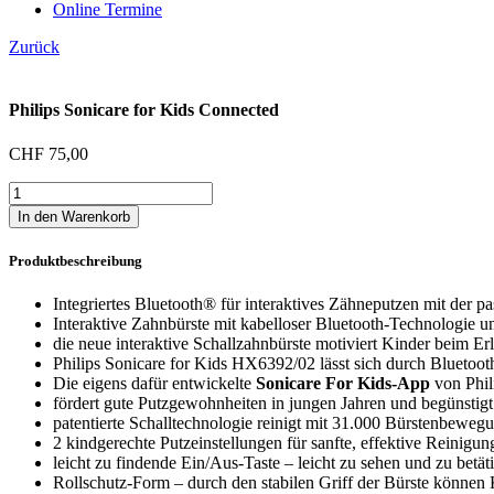
Online Termine
Zurück
Philips Sonicare for Kids Connected
CHF
75,00
Philips
Sonicare
In den Warenkorb
for
Kids
Produktbeschreibung
Connected
Menge
Integriertes Bluetooth® für interaktives Zähneputzen mit der 
Interaktive Zahnbürste mit kabelloser Bluetooth-Technologie 
die neue interaktive Schallzahnbürste motiviert Kinder beim Er
Philips Sonicare for Kids HX6392/02 lässt sich durch Bluetoo
Die eigens dafür entwickelte
Sonicare For Kids-App
von Phili
fördert gute Putzgewohnheiten in jungen Jahren und begünstig
patentierte Schalltechnologie reinigt mit 31.000 Bürstenbewe
2 kindgerechte Putzeinstellungen für sanfte, effektive Reinigun
leicht zu findende Ein/Aus-Taste – leicht zu sehen und zu betät
Rollschutz-Form – durch den stabilen Griff der Bürste können