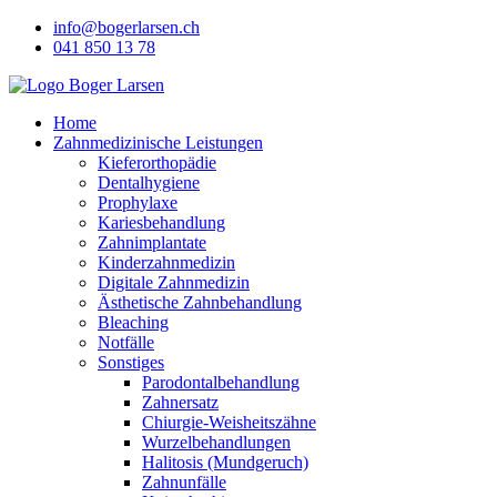
Skip
info@bogerlarsen.ch
to
041 850 13 78
content
Home
Zahnmedizinische Leistungen
Kieferorthopädie
Dentalhygiene
Prophylaxe
Kariesbehandlung
Zahnimplantate
Kinderzahnmedizin
Digitale Zahnmedizin
Ästhetische Zahnbehandlung
Bleaching
Notfälle
Sonstiges
Parodontalbehandlung
Zahnersatz
Chiurgie-Weisheitszähne
Wurzelbehandlungen
Halitosis (Mundgeruch)
Zahnunfälle