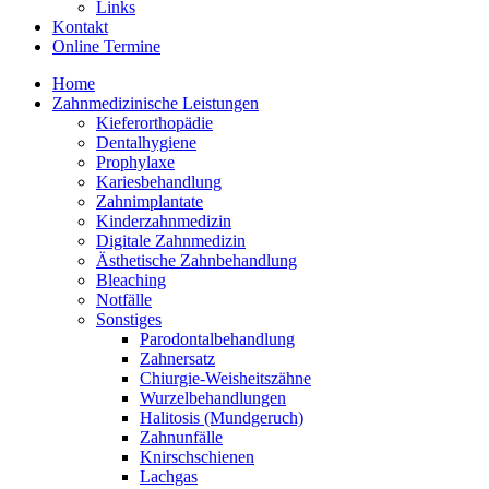
Links
Kontakt
Online Termine
Home
Zahnmedizinische Leistungen
Kieferorthopädie
Dentalhygiene
Prophylaxe
Kariesbehandlung
Zahnimplantate
Kinderzahnmedizin
Digitale Zahnmedizin
Ästhetische Zahnbehandlung
Bleaching
Notfälle
Sonstiges
Parodontalbehandlung
Zahnersatz
Chiurgie-Weisheitszähne
Wurzelbehandlungen
Halitosis (Mundgeruch)
Zahnunfälle
Knirschschienen
Lachgas