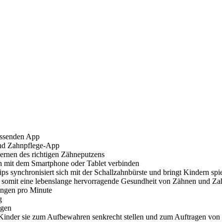
passenden App
und Zahnpflege-App
lernen des richtigen Zähneputzens
th mit dem Smartphone oder Tablet verbinden
ps synchronisiert sich mit der Schallzahnbürste und bringt Kindern spie
t somit eine lebenslange hervorragende Gesundheit von Zähnen und Za
gungen pro Minute
g
igen
 Kinder sie zum Aufbewahren senkrecht stellen und zum Auftragen von 