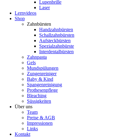
Lupenbrille
Laser
Lernvideos
Shop
Zahnbürsten
Handzahnbürsten
Schallzahnbürsten
Aufsteckbürsten
Spezialzahnbürste
Interdentalbürsten
Zahnpasta
Gels
Mundspülungen
Zungenreiniger
Baby & Kind
Spangenreinigung
Prothesenpflege
Bleaching
Süssigkeiten
Über uns
Team
Preise & AGB
Impressionen
Links
Kontakt