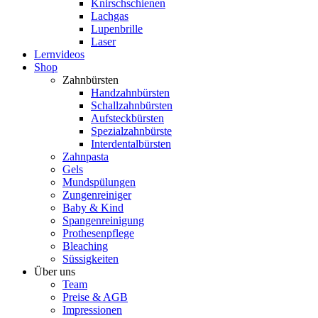
Knirschschienen
Lachgas
Lupenbrille
Laser
Lernvideos
Shop
Zahnbürsten
Handzahnbürsten
Schallzahnbürsten
Aufsteckbürsten
Spezialzahnbürste
Interdentalbürsten
Zahnpasta
Gels
Mundspülungen
Zungenreiniger
Baby & Kind
Spangenreinigung
Prothesenpflege
Bleaching
Süssigkeiten
Über uns
Team
Preise & AGB
Impressionen