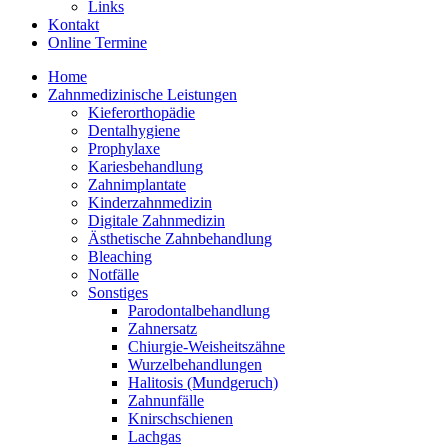
Links
Kontakt
Online Termine
Home
Zahnmedizinische Leistungen
Kieferorthopädie
Dentalhygiene
Prophylaxe
Kariesbehandlung
Zahnimplantate
Kinderzahnmedizin
Digitale Zahnmedizin
Ästhetische Zahnbehandlung
Bleaching
Notfälle
Sonstiges
Parodontalbehandlung
Zahnersatz
Chiurgie-Weisheitszähne
Wurzelbehandlungen
Halitosis (Mundgeruch)
Zahnunfälle
Knirschschienen
Lachgas