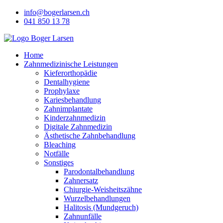
Skip
info@bogerlarsen.ch
to
041 850 13 78
content
Home
Zahnmedizinische Leistungen
Kieferorthopädie
Dentalhygiene
Prophylaxe
Kariesbehandlung
Zahnimplantate
Kinderzahnmedizin
Digitale Zahnmedizin
Ästhetische Zahnbehandlung
Bleaching
Notfälle
Sonstiges
Parodontalbehandlung
Zahnersatz
Chiurgie-Weisheitszähne
Wurzelbehandlungen
Halitosis (Mundgeruch)
Zahnunfälle