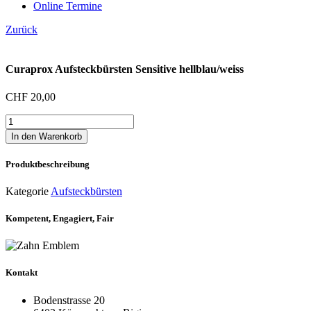
Online Termine
Zurück
Curaprox Aufsteckbürsten Sensitive hellblau/weiss
CHF
20,00
Curaprox
Aufsteckbürsten
In den Warenkorb
Sensitive
hellblau/weiss
Produktbeschreibung
Menge
Kategorie
Aufsteckbürsten
Kompetent, Engagiert, Fair
Kontakt
Bodenstrasse 20