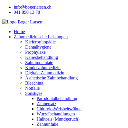
Skip
info@bogerlarsen.ch
to
041 850 13 78
content
Home
Zahnmedizinische Leistungen
Kieferorthopädie
Dentalhygiene
Prophylaxe
Kariesbehandlung
Zahnimplantate
Kinderzahnmedizin
Digitale Zahnmedizin
Ästhetische Zahnbehandlung
Bleaching
Notfälle
Sonstiges
Parodontalbehandlung
Zahnersatz
Chiurgie-Weisheitszähne
Wurzelbehandlungen
Halitosis (Mundgeruch)
Zahnunfälle