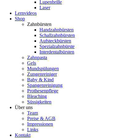
Lupenbrille
Laser
Lernvideos
Shop
Zahnbürsten
Handzahnbürsten
Schallzahnbürsten
Aufsteckbürsten
Spezialzahnbürste
Interdentalbürsten
Zahnpasta
Gels
Mundspülungen
Zungenreiniger
Baby & Kind
Spangenreinigung
Prothesenpflege
Bleaching
Süssigkeiten
Über uns
Team
Preise & AGB
Impressionen
Links
Kontakt