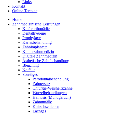
Links
Kontakt
Online Termine
Home
Zahnmedizinische Leistungen
Kieferorthopädie
Dentalhygiene
Prophylaxe
Kariesbehandlung
Zahnimplantate
Kinderzahnmedizin
Digitale Zahnmedizin
Ästhetische Zahnbehandlung
Bleaching
Notfälle
Sonstiges
Parodontalbehandlung
Zahnersatz
Chiurgie-Weisheitszähne
Wurzelbehandlungen
Halitosis (Mundgeruch)
Zahnunfälle
Knirschschienen
Lachgas