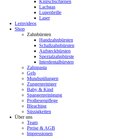
Knirschschienen
Lachgas
Lupenbrille
Laser
Lernvideos
Shop
Zahnbürsten
Handzahnbürsten
Schallzahnbürsten
Aufsteckbürsten
Spezialzahnbürste
Interdentalbürsten
Zahnpasta
Gels
Mundspülungen
Zungenreiniger
Baby & Kind
Spangenreinigung
Prothesenpflege
Bleaching
Süssigkeiten
Über uns
Team
Preise & AGB
Impressionen